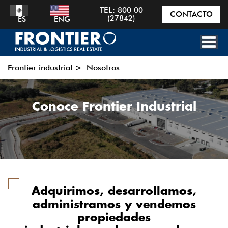
TEL:
800 00
CONTACTO
(27842)
ES
ENG
Frontier industrial
>
Nosotros
Conoce Frontier Industrial
Adquirimos, desarrollamos,
administramos y vendemos
propiedades